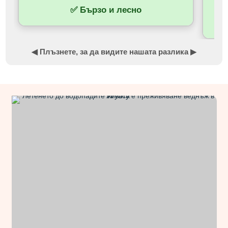
✅ Бързо и лесно
✅
◀ Плъзнете, за да видите нашата разлика ▶