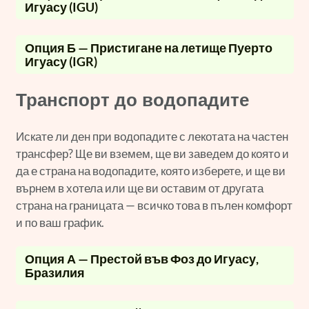
Игуасу (IGU)
Опция Б — Пристигане на летище Пуерто
Игуасу (IGR)
Транспорт до водопадите
Искате ли ден при водопадите с лекотата на частен
трансфер? Ще ви вземем, ще ви заведем до която и
да е страна на водопадите, която изберете, и ще ви
върнем в хотела или ще ви оставим от другата
страна на границата — всичко това в пълен комфорт
и по ваш график.
Опция А — Престой във Фоз до Игуасу,
Бразилия