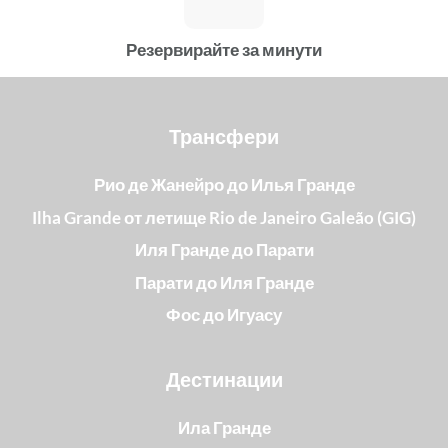
Резервирайте за минути
Трансфери
Рио де Жанейро до Илья Гранде
Ilha Grande от летище Rio de Janeiro Galeão (GIG)
Иля Гранде до Парати
Парати до Иля Гранде
Фос до Игуасу
Дестинации
Ила Гранде