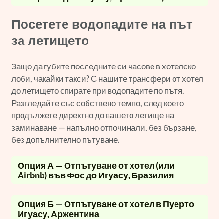
Посетете водопадите на път
за летището
Защо да губите последните си часове в хотелско
лоби, чакайки такси? С нашите трансфери от хотел
до летището спирате при водопадите по пътя.
Разгледайте със собствено темпо, след което
продължете директно до вашето летище на
заминаване — напълно отпочинали, без бързане,
без допълнително пътуване.
Опция А — Отпътуване от хотел (или
Airbnb) във Фос до Игуасу, Бразилия
Опция Б — Отпътуване от хотел в Пуерто
Игуасу, Аржентина