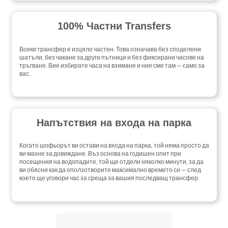
100% Частни Transfers
Всеки трансфер е изцяло частен. Това означава без споделени
шатъли, без чакане за други пътници и без фиксирани часове на
тръгване. Вие избирате часа на взимане и ние сме там — само за
вас.
Напътствия на входа на парка
Когато шофьорът ви остави на входа на парка, той няма просто да
ви махне за довиждане. Въз основа на годишен опит при
посещения на водопадите, той ще отдели няколко минути, за да
ви обясни как да оползотворите максимално времето си — след
което ще уговори час за среща за вашия последващ трансфер.