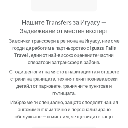
Нашите Transfers за Игуасу —
Задвижвани от местен експерт
За всички трансфери в региона на Игуасу, ние сме
горди да работим в партньорство с
Iguazu Falls
Travel
, един от най-високо оценените частни
оператори за трансфер в района.
С годишен опит на място в навигацията и от двете
страни на границата, техният екип познава всеки
детайл от парковете, граничните пунктове и
пътищата.
Избрахме ги специално, защото споделят нашия
ангажимент към точно и персонализирано
обслужване — и мислим, че ще видите защо.