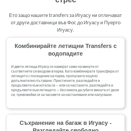
Ето защо нашите transfers за Игуасу ни отличават
от други доставчици във Фос до Игуасу и Пуерто
Игуасу.
Комбинирайте летищни Transfers с
водопадите
И двете летища Игуасу се намират само на минути от
съответните си входове в парка. Като комбинирате трансфера от
летището с посещение на парка, пропускате изцяло
допълнително пътуване. Пристигнете, разгледайте и
продължете към хотела си — или се настанете, разгледайте и
продължете към летището — без никога да губите минута от деня
си, тревожейки се за часовете за настаняване или напускане.
Съхранение на багаж в Игуасу -
Разгледайте свободно