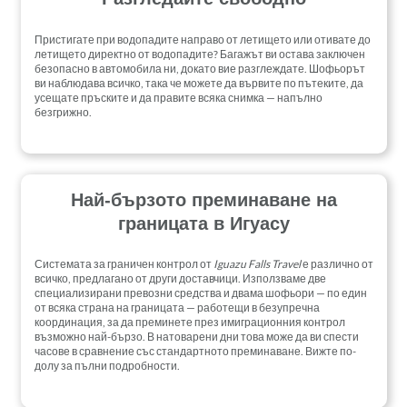
Пристигате при водопадите направо от летището или отивате до
летището директно от водопадите? Багажът ви остава заключен
безопасно в автомобила ни, докато вие разглеждате. Шофьорът
ви наблюдава всичко, така че можете да вървите по пътеките, да
усещате пръските и да правите всяка снимка — напълно
безгрижно.
Най-бързото преминаване на
границата в Игуасу
Системата за граничен контрол от
Iguazu Falls Travel
е различно от
всичко, предлагано от други доставчици. Използваме две
специализирани превозни средства и двама шофьори — по един
от всяка страна на границата — работещи в безупречна
координация, за да преминете през имиграционния контрол
възможно най-бързо. В натоварени дни това може да ви спести
часове в сравнение със стандартното преминаване. Вижте по-
долу за пълни подробности.