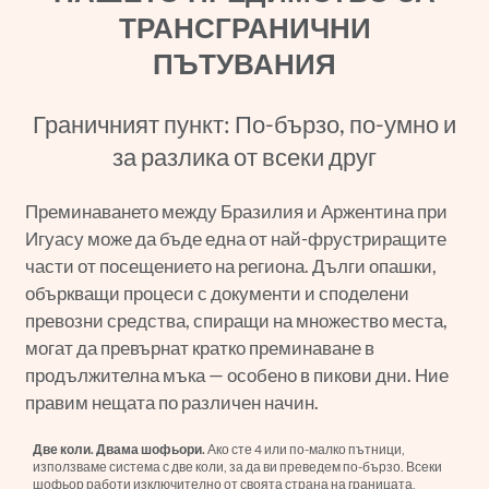
ТРАНСГРАНИЧНИ
ПЪТУВАНИЯ
Граничният пункт: По-бързо, по-умно и
за разлика от всеки друг
Преминаването между Бразилия и Аржентина при
Игуасу може да бъде една от най-фрустриращите
части от посещението на региона. Дълги опашки,
объркващи процеси с документи и споделени
превозни средства, спиращи на множество места,
могат да превърнат кратко преминаване в
продължителна мъка — особено в пикови дни. Ние
правим нещата по различен начин.
Две коли. Двама шофьори.
Ако сте 4 или по-малко пътници,
използваме система с две коли, за да ви преведем по-бързо. Всеки
шофьор работи изключително от своята страна на границата,