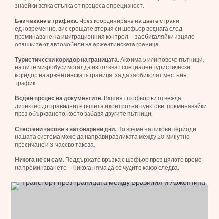
знаейки всяка стъпка от процеса с прецизност.
Без чакане в трафика.
Чрез координиране на двете страни
едновременно, вие срещате втория си шофьор веднага след
преминаване на имиграционния контрол — заобикаляйки изцяло
опашките от автомобили на аржентинската граница.
Туристически коридор на границата.
Ако има 5 или повече пътници,
нашите микробуси могат да използват специален туристически
коридор на аржентинската граница, за да заобиколят местния
трафик.
Воден процес на документите.
Вашият шофьор ви отвежда
директно до правилните гишета и контролни пунктове, преминавайки
през объркването, което забавя другите пътници.
Спестени часове в натоварени дни.
По време на пикови периоди
нашата система може да направи разликата между 20-минутно
пресичане и 3-часово такова.
Никога не си сам.
Поддържате връзка с шофьор през цялото време
на преминаването — никога няма да се чудите какво следва.