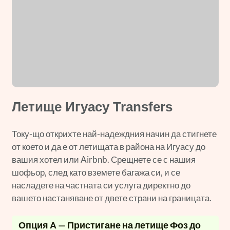
Летище Игуасу Transfers
Току-що открихте най-надеждния начин да стигнете
от което и да е от летищата в района на Игуасу до
вашия хотел или Airbnb. Срещнете се с нашия
шофьор, след като вземете багажа си, и се
насладете на частната си услуга директно до
вашето настаняване от двете страни на границата.
Опция А — Пристигане на летище Фоз до