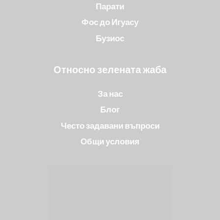
Парати
Фос до Игуасу
Бузиос
Относно зелената жаба
За нас
Блог
Често задавани въпроси
Общи условия