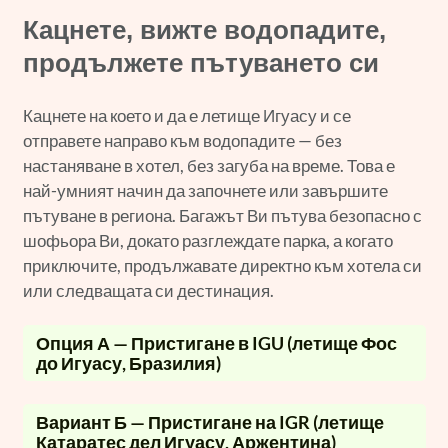
Кацнете, вижте водопадите,
продължете пътуването си
Кацнете на което и да е летище Игуасу и се
отправете направо към водопадите — без
настаняване в хотел, без загуба на време. Това е
най-умният начин да започнете или завършите
пътуване в региона. Багажът Ви пътува безопасно с
шофьора Ви, докато разглеждате парка, а когато
приключите, продължавате директно към хотела си
или следващата си дестинация.
Опция А — Пристигане в IGU (летище Фос
до Игуасу, Бразилия)
Вариант Б — Пристигане на IGR (летище
Катаратес дел Игуасу, Аржентина)